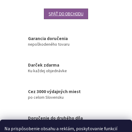
SPÄŤ DO OBCHODU
Garancia doručenia
nepoškodeného tovaru
Darček zdarma
Ku každej objednávke
Cez 3000 výdajných miest
po celom Slovensku
Doručenie do druhého dňa
na akúkoľvek adresu
Na prispôsobenie obsahu a reklám, poskytovanie funkcií