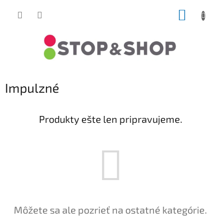
Prejsť
NÁKUP
na
obsah
KOŠÍK
Impulzné
Produkty ešte len pripravujeme.
Môžete sa ale pozrieť na ostatné kategórie.