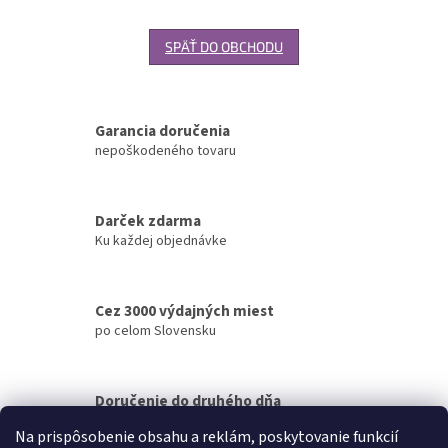
SPÄŤ DO OBCHODU
Garancia doručenia
nepoškodeného tovaru
Darček zdarma
Ku každej objednávke
Cez 3000 výdajných miest
po celom Slovensku
Doručenie do druhého dňa
na akúkoľvek adresu
Na prispôsobenie obsahu a reklám, poskytovanie funkcií