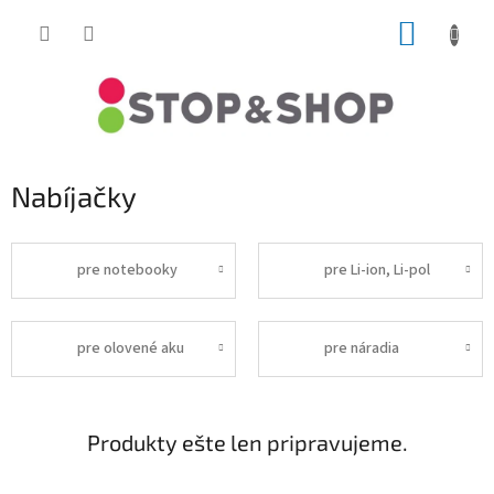
Prejsť
NÁKUP
na
obsah
KOŠÍK
Nabíjačky
pre notebooky
pre Li-ion, Li-pol
pre olovené aku
pre náradia
Produkty ešte len pripravujeme.