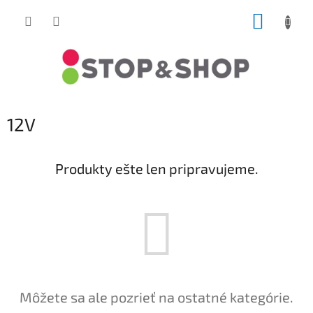
Prejsť
NÁKUP
na
obsah
KOŠÍK
12V
Produkty ešte len pripravujeme.
Môžete sa ale pozrieť na ostatné kategórie.