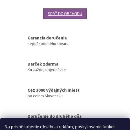
SPÄŤ DO OBCHODU
Garancia doručenia
nepoškodeného tovaru
Darček zdarma
Ku každej objednávke
Cez 3000 výdajných miest
po celom Slovensku
Doručenie do druhého dňa
na akúkoľvek adresu
Na prispôsobenie obsahu a reklám, poskytovanie funkcií