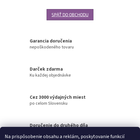
SPÄŤ DO OBCHODU
Garancia doručenia
nepoškodeného tovaru
Darček zdarma
Ku každej objednávke
Cez 3000 výdajných miest
po celom Slovensku
Doručenie do druhého dňa
na akúkoľvek adresu
Na prispôsobenie obsahu a reklám, poskytovanie funkcií