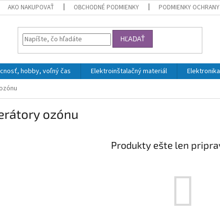
AKO NAKUPOVAŤ
OBCHODNÉ PODMIENKY
PODMIENKY OCHRANY
HĽADAŤ
nosť, hobby, voľný čas
Elektroinštalačný materiál
Elektronika
 ozónu
erátory ozónu
Produkty ešte len pripr