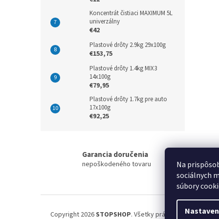
Koncentrát čistiaci MAXIMUM 5L
univerzálny
€42
Plastové drôty 2.9kg 29x100g
€153,75
Plastové drôty 1.4kg MIX3
14x100g
€79,95
Plastové drôty 1.7kg pre auto
17x100g
€92,25
Garancia doručenia
nepoškodeného tovaru
Na prispôsob
sociálnych m
súbory cooki
Z
á
Nastaven
Copyright 2026
STOPSHOP
. Všetky práva vyhradené.
Upr