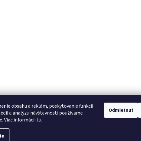
Darček zdarma
Cez 3000 výdajných
Ku každej objednávke
po celom Slovensku
enie obsahu a reklám, poskytovanie funkcií
Odmietnuť
édií a analýzu návštevnosti používame
e. Viac informácií
tu
.
ie
aviť nastavenie cookies