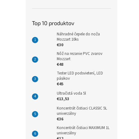
Top 10 produktov
Náhradné čepele do noža
Mozzart 10ks
€30
Nôž na rezanie PVC zvarov
Mozzart
€48
Tester LED podsvietení, LED
pásikov
€45
Ultračistá voda 5l
€13,53
Koncentrát čistiaci CLASSIC 5L
univerzálny
€36
Koncentrát čistiaci MAXIMUM 1L
univerzálny
€12