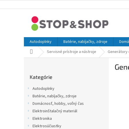
Prejsť
na
obsah
Autodoplnky
Batérie, nabíjačky, zdroje
Domác
Domov
Servisné prístroje a nástroje
Generátory
B
Gen
o
Preskočiť
č
Kategórie
kategórie
n
ý
Autodoplnky
p
Batérie, nabíjačky, zdroje
a
Domácnosť, hobby, voľný čas
n
e
Elektroinštalačný materiál
l
Elektronika
Elektrosúčiastky