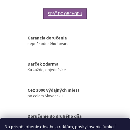
SPÄŤ DO OBCHODU
Garancia doručenia
nepoškodeného tovaru
Darček zdarma
Ku každej objednávke
Cez 3000 výdajných miest
po celom Slovensku
Doručenie do druhého dňa
na akúkoľvek adresu
Na prispôsobenie obsahu a reklám, poskytovanie funkcií