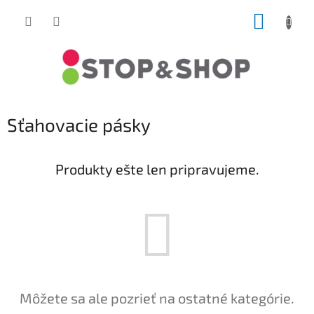
Prejsť
NÁKUP
na
obsah
KOŠÍK
Sťahovacie pásky
Produkty ešte len pripravujeme.
Môžete sa ale pozrieť na ostatné kategórie.