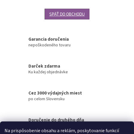
SPÄŤ DO OBCHODU
Garancia doručenia
nepoškodeného tovaru
Darček zdarma
Ku každej objednávke
Cez 3000 výdajných miest
po celom Slovensku
Doručenie do druhého dňa
na akúkoľvek adresu
Na prispôsobenie obsahu a reklám, poskytovanie funkcií