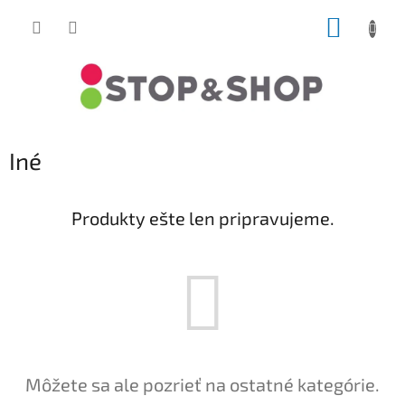
Prejsť
NÁKUP
na
obsah
KOŠÍK
Iné
Produkty ešte len pripravujeme.
Môžete sa ale pozrieť na ostatné kategórie.