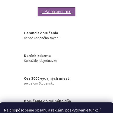
SPÄŤ DO OBCHODU
Garancia doručenia
nepoškodeného tovaru
Darček zdarma
Ku každej objednávke
Cez 3000 výdajných miest
po celom Slovensku
Doručenie do druhého dňa
na akúkoľvek adresu
Na prispôsobenie obsahu a reklám, poskytovanie funkcií