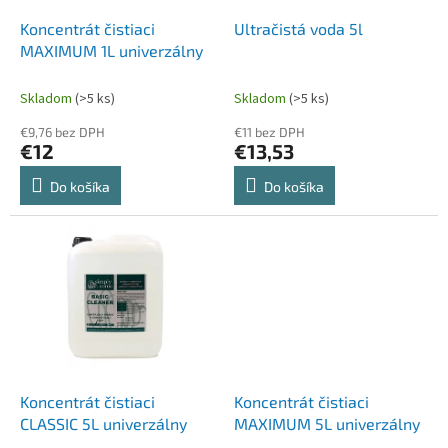
o
o
d
Koncentrát čistiaci
Ultračistá voda 5l
v
u
MAXIMUM 1L univerzálny
k
t
Skladom
(>5 ks)
Skladom
(>5 ks)
o
€9,76 bez DPH
€11 bez DPH
v
€12
€13,53
Do košíka
Do košíka
Koncentrát čistiaci
Koncentrát čistiaci
CLASSIC 5L univerzálny
MAXIMUM 5L univerzálny