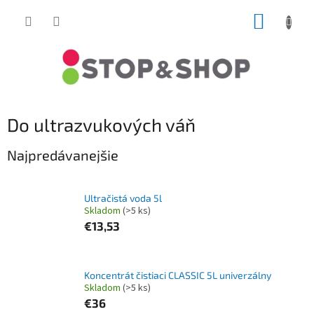
Prejsť
NÁKUP
na
obsah
KOŠÍK
Do ultrazvukových váň
Najpredávanejšie
Ultračistá voda 5l
Skladom
(>5 ks)
€13,53
Koncentrát čistiaci CLASSIC 5L univerzálny
Skladom
(>5 ks)
€36