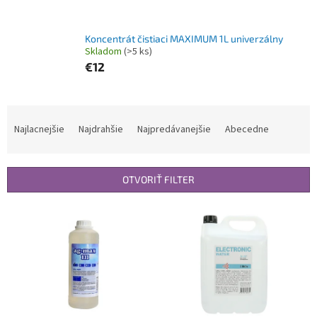
Koncentrát čistiaci MAXIMUM 1L univerzálny
Skladom
(>5 ks)
€12
R
a
Najlacnejšie
Najdrahšie
Najpredávanejšie
Abecedne
d
e
n
OTVORIŤ FILTER
i
e
V
p
ý
r
p
o
i
d
s
u
p
k
r
t