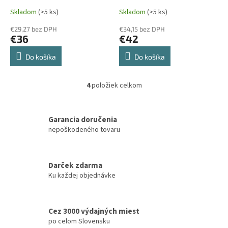
Skladom
(>5 ks)
Skladom
(>5 ks)
€29,27 bez DPH
€34,15 bez DPH
€36
€42
Do košíka
Do košíka
4
položiek celkom
O
v
l
á
Garancia doručenia
d
nepoškodeného tovaru
a
c
i
Darček zdarma
e
Ku každej objednávke
p
r
v
k
Cez 3000 výdajných miest
y
po celom Slovensku
v