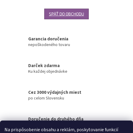
SPÄŤ DO OBCHODU
Garancia doručenia
nepoškodeného tovaru
Darček zdarma
Ku každej objednávke
Cez 3000 výdajných miest
po celom Slovensku
Doručenie do druhého dňa
na akúkoľvek adresu
Na prispôsobenie obsahu a reklám, poskytovanie funkcií