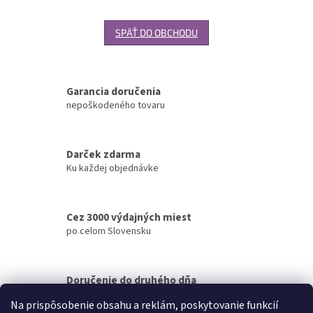
SPÄŤ DO OBCHODU
Garancia doručenia
nepoškodeného tovaru
Darček zdarma
Ku každej objednávke
Cez 3000 výdajných miest
po celom Slovensku
Doručenie do druhého dňa
na akúkoľvek adresu
Na prispôsobenie obsahu a reklám, poskytovanie funkcií