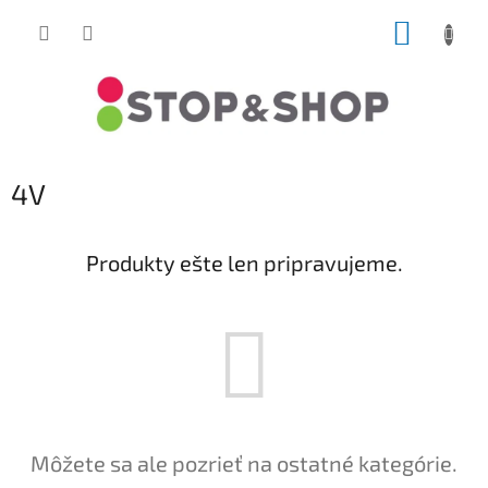
Prejsť
NÁKUP
na
obsah
KOŠÍK
4V
Produkty ešte len pripravujeme.
Môžete sa ale pozrieť na ostatné kategórie.