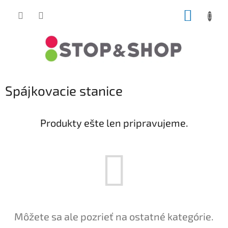
Prejsť
NÁKUP
na
obsah
KOŠÍK
Spájkovacie stanice
Produkty ešte len pripravujeme.
Môžete sa ale pozrieť na ostatné kategórie.