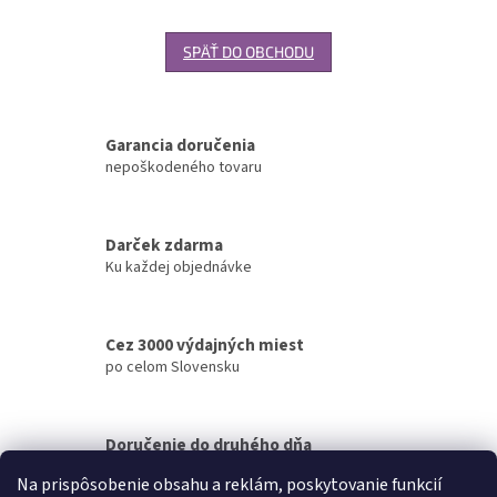
SPÄŤ DO OBCHODU
Garancia doručenia
nepoškodeného tovaru
Darček zdarma
Ku každej objednávke
Cez 3000 výdajných miest
po celom Slovensku
Doručenie do druhého dňa
na akúkoľvek adresu
Na prispôsobenie obsahu a reklám, poskytovanie funkcií