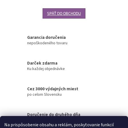
SPÄŤ DO OBCHODU
Garancia doručenia
nepoškodeného tovaru
Darček zdarma
Ku každej objednávke
Cez 3000 výdajných miest
po celom Slovensku
Doručenie do druhého dňa
na akúkoľvek adresu
Na prispôsobenie obsahu a reklám, poskytovanie funkcií