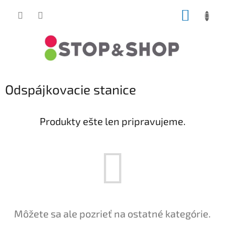
Prejsť
NÁKUP
na
obsah
KOŠÍK
Odspájkovacie stanice
Produkty ešte len pripravujeme.
Môžete sa ale pozrieť na ostatné kategórie.