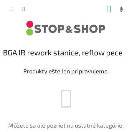
Prejsť
NÁKUP
na
obsah
KOŠÍK
BGA IR rework stanice, reflow pece
Produkty ešte len pripravujeme.
Môžete sa ale pozrieť na ostatné kategórie.