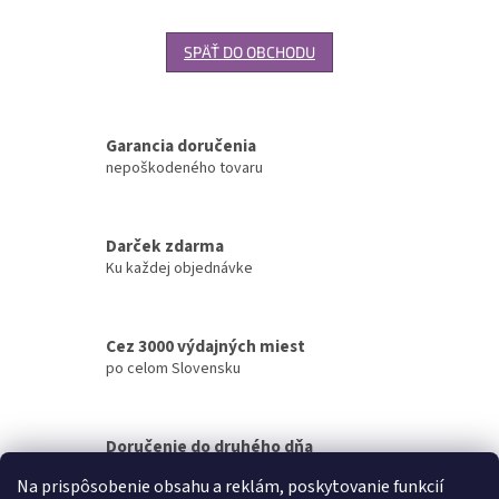
SPÄŤ DO OBCHODU
Garancia doručenia
nepoškodeného tovaru
Darček zdarma
Ku každej objednávke
Cez 3000 výdajných miest
po celom Slovensku
Doručenie do druhého dňa
na akúkoľvek adresu
Na prispôsobenie obsahu a reklám, poskytovanie funkcií