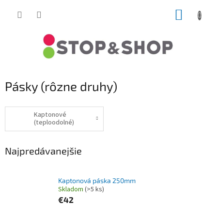
Prejsť
NÁKUP
na
obsah
KOŠÍK
Pásky (rôzne druhy)
Kaptonové
(teploodolné)
Najpredávanejšie
Kaptonová páska 250mm
Skladom
(>5 ks)
€42