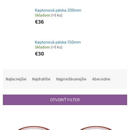
Kaptonová páska 200mm
Skladom
(>5 ks)
€36
Kaptonová páska 150mm
Skladom
(>5 ks)
€30
R
a
Najlacnejšie
Najdrahšie
Najpredávanejšie
Abecedne
d
e
n
OTVORIŤ FILTER
i
e
V
p
ý
r
p
o