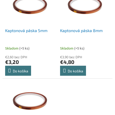
i
d
s
u
p
k
r
t
o
o
d
Kaptonová páska 5mm
Kaptonová páska 8mm
v
u
k
t
Skladom
(>5 ks)
Skladom
(>5 ks)
o
€2,60 bez DPH
€3,90 bez DPH
v
€3,20
€4,80
Do košíka
Do košíka