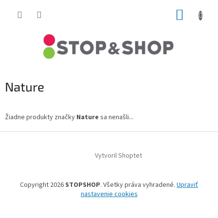
Prejsť
NÁKUP
na
obsah
KOŠÍK
Nature
Žiadne produkty značky
Nature
sa nenašli...
Z
á
Vytvoril Shoptet
p
ä
t
Copyright 2026
STOPSHOP
. Všetky práva vyhradené.
Upraviť
i
nastavenie cookies
e