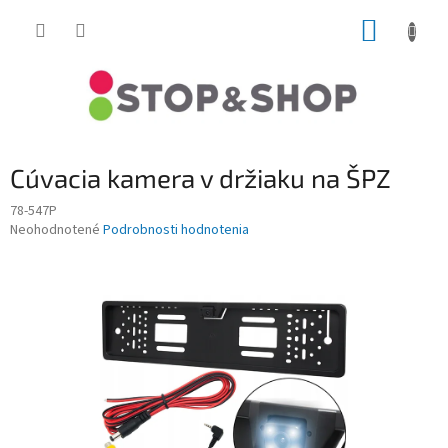
Prejsť
NÁKUP
na
obsah
KOŠÍK
Cúvacia kamera v držiaku na ŠPZ
78-547P
Priemerné
Neohodnotené
Podrobnosti hodnotenia
hodnotenie
produktu
je
0,0
z
5
hviezdičiek.