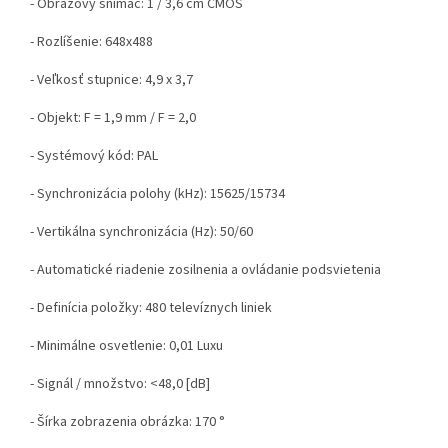
- Obrazový snímač: 1 / 3,6 cm CMOS
- Rozlíšenie: 648x488
- Veľkosť stupnice: 4,9 x 3,7
- Objekt: F = 1,9 mm / F = 2,0
- Systémový kód: PAL
- Synchronizácia polohy (kHz): 15625/15734
- Vertikálna synchronizácia (Hz): 50/60
- Automatické riadenie zosilnenia a ovládanie podsvietenia
- Definícia položky: 480 televíznych liniek
- Minimálne osvetlenie: 0,01 Luxu
- Signál / množstvo: <48,0 [dB]
- Šírka zobrazenia obrázka: 170 °