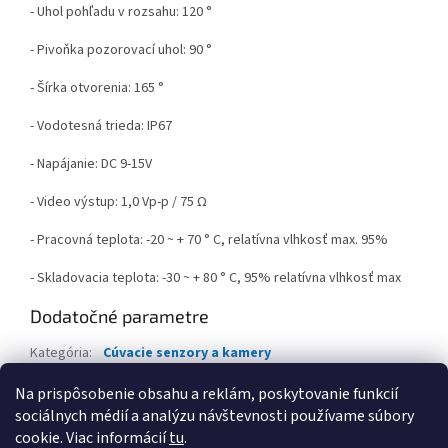
- Uhol pohľadu v rozsahu: 120 °
- Pivoňka pozorovací uhol: 90 °
- Šírka otvorenia: 165 °
- Vodotesná trieda: IP67
- Napájanie: DC 9-15V
- Video výstup: 1,0 Vp-p / 75 Ω
- Pracovná teplota: -20 ~ + 70 ° C, relatívna vlhkosť max. 95%
- Skladovacia teplota: -30 ~ + 80 ° C, 95% relatívna vlhkosť max
Dodatočné parametre
Kategória
:
Cúvacie senzory a kamery
Hmotnosť
:
1.2 kg
Na prispôsobenie obsahu a reklám, poskytovanie funkcií
sociálnych médií a analýzu návštevnosti používame súbory
Z
cookie. Viac informácií
tu
.