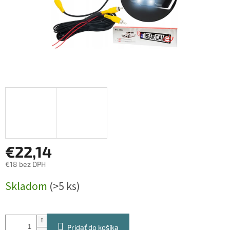
€22,14
€18 bez DPH
Jednotková
Skladom
(>5 ks)
cena:
Pridať do košíka